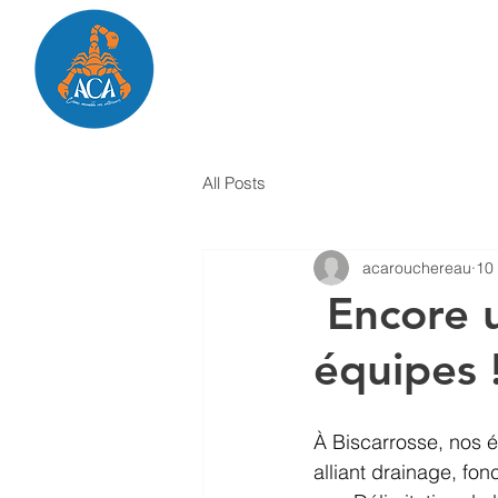
Présentation
Nos prestations
Sho
All Posts
acarouchereau
10 
Encore u
équipes 
À Biscarrosse, nos 
alliant drainage, fon