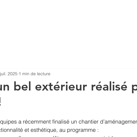
wroom virtuel
Formations
Actualités
Idées 
juil. 2025
1 min de lecture
n bel extérieur réalisé 
!
équipes a récemment finalisé un chantier d’aménagement
ctionnalité et esthétique, au programme :