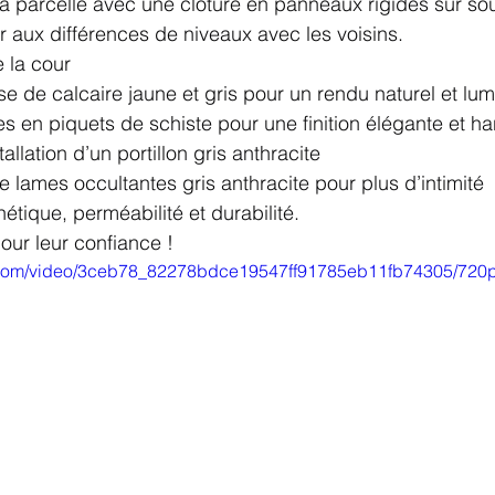
 la parcelle avec une clôture en panneaux rigides sur s
 aux différences de niveaux avec les voisins.
 la cour
se de calcaire jaune et gris pour un rendu naturel et lu
s en piquets de schiste pour une finition élégante et h
tallation d’un portillon gris anthracite
 lames occultantes gris anthracite pour plus d’intimité
étique, perméabilité et durabilité.
our leur confiance !
ic.com/video/3ceb78_82278bdce19547ff91785eb11fb74305/720p