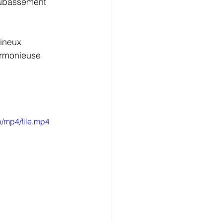
oubassement 
mineux
armonieuse
/mp4/file.mp4