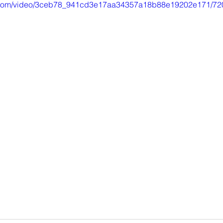
tic.com/video/3ceb78_941cd3e17aa34357a18b88e19202e171/72