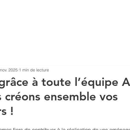
wroom virtuel
Formations
Actualités
Idées 
 nov. 2025
1 min de lecture
 grâce à toute l’équipe 
 créons ensemble vos
s !
es fiers de contribuer à la réalisation de vos aménag