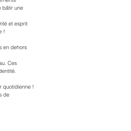
 bâtir une 
té et esprit 
e !
ts en dehors 
au. Ces 
dentité.
 quotidienne !
s de 