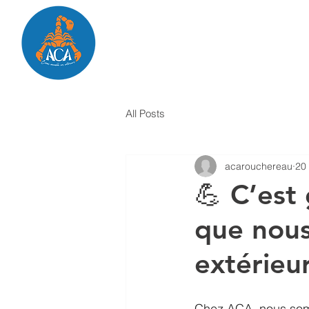
Présentation
Nos prestations
Sho
All Posts
acarouchereau
20
💪 C’est
que nous
extérieur
Chez ACA, nous somm