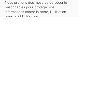
Nous prenons des mesures de sécurité
raisonnables pour protéger vos
informations contre la perte, l’utilisation
abusive et l’altération.
Modifications de la politique de
confidentialité
Nous pouvons modifier cette politique de
confidentialité de temps à autre. Si nous
apportons des modifications importantes à
cette politique, nous vous en informerons
en publiant une notification sur notre site
Web.
Si vous avez des questions ou des
préoccupations concernant notre politique
de confidentialité, n’hésitez pas à nous
contacter.
Mentions légales
Politique de confidentialité
Politique en matière de cookies
Conditions d'utilisation
© 2024 ACA Biscarrosse - création Affichez-moi ! communication